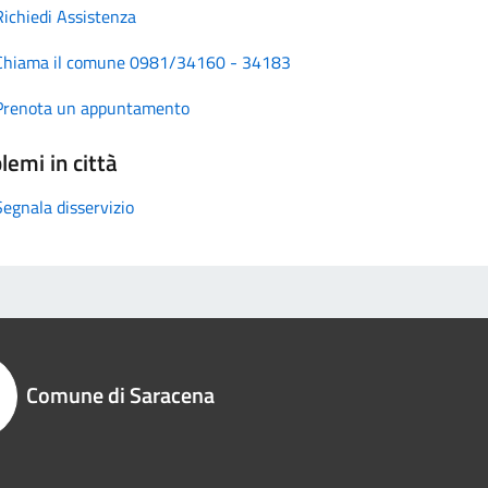
Richiedi Assistenza
Chiama il comune 0981/34160 - 34183
Prenota un appuntamento
lemi in città
Segnala disservizio
Comune di Saracena