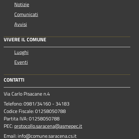
Notizie
Comunicati
Avvisi
VIVERE IL COMUNE
Luoghi
Eventi
CONTATTI
Via Carlo Pisacane n.4
Telefono: 0981/34160 - 34183
Codice Fiscale: 01258050788
Partita IVA: 01258050788
PEC:
protocollo.saracena@asmepec.it
Email: info@comune.saracena.cs.it