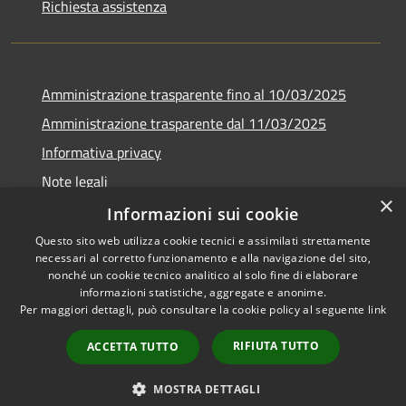
Richiesta assistenza
Amministrazione trasparente fino al 10/03/2025
Amministrazione trasparente dal 11/03/2025
Informativa privacy
Note legali
×
Dichiarazione di accessibilità
Informazioni sui cookie
Questo sito web utilizza cookie tecnici e assimilati strettamente
necessari al corretto funzionamento e alla navigazione del sito,
nonché un cookie tecnico analitico al solo fine di elaborare
informazioni statistiche, aggregate e anonime.
RSS
Copyright © 2026 • Comune di
Per maggiori dettagli, può consultare la cookie policy al seguente
link
Accessibilità
Saracena • Powered by
Privacy
Municipium
Accesso
•
RIFIUTA TUTTO
ACCETTA TUTTO
Cookie
redazione
Mappa del sito
MOSTRA DETTAGLI